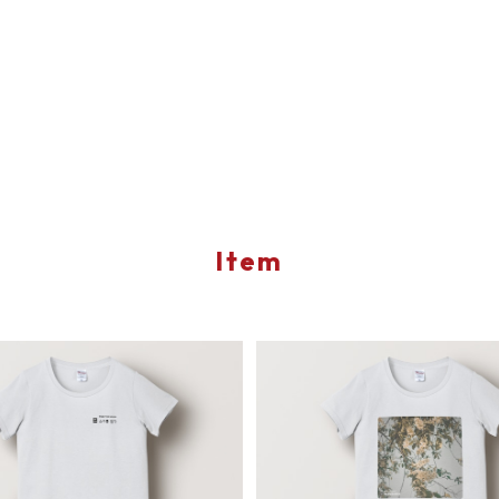
Item
다 / WEAR THE SOUND ミ
花と静寂のフォトアートTシャツ
シャツ（レディース, ホワイト）
ース, ホワイト）
¥6,500
¥7,000